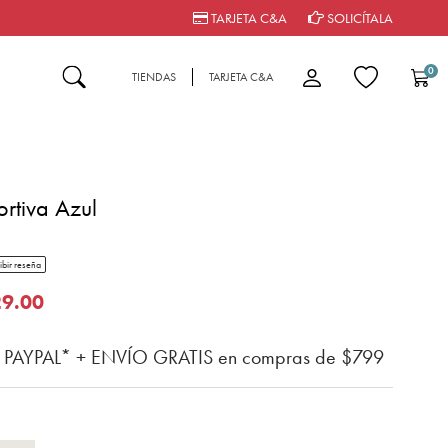
TARJETA C&A
SOLICÍTALA
0
TIENDAS
TARJETA C&A
rtiva Azul
tar rating
ibir reseña
n del cliente
o de
29.00
n PAYPAL* + ENVÍO GRATIS en compras de $799