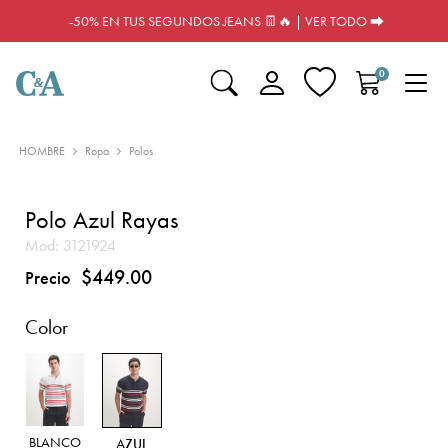
-50% EN TUS SEGUNDOS JEANS 👖🔥 | VER TODO ⮕
0
HOMBRE
Ropa
Polos
Polo Azul Rayas
Mod:
3121924
$449.00
Precio
Color
BLANCO
AZUL