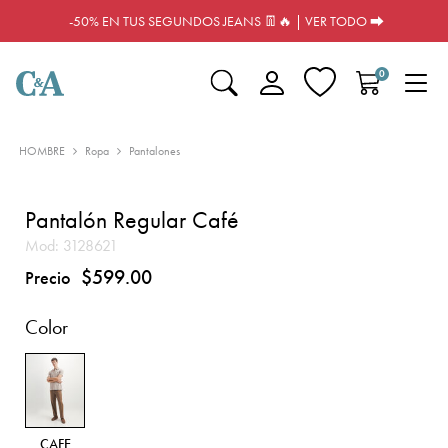
-50% EN TUS SEGUNDOS JEANS 👖🔥 | VER TODO ⮕
0
HOMBRE
Ropa
Pantalones
Pantalón Regular Café
Mod:
3128621
$599.00
Precio
Color
CAFE