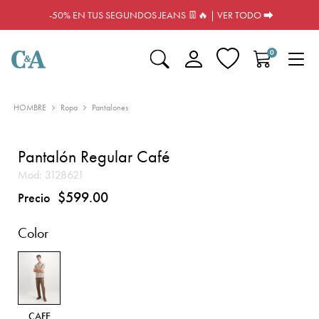
-50% EN TUS SEGUNDOS JEANS 👖🔥 | VER TODO ⮕
0
HOMBRE
Ropa
Pantalones
Pantalón Regular Café
Mod:
3128621
$599.00
Precio
Color
CAFE