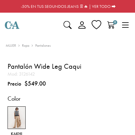
-50% EN TUS SEGUNDOS JEANS 👖🔥 | VER TODO ⮕
0
MUJER
Ropa
Pantalones
Pantalón Wide Leg Caqui
Mod:
3126142
$549.00
Precio
Color
KAKHI