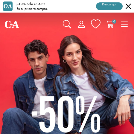
¡-10% Solo en APP!
Descargar
En tu primera compra.
0