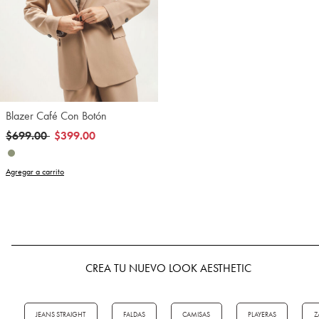
Blazer Café Con Botón
Precio reducido de
a
$699.00
$399.00
Agregar a carrito
CREA TU NUEVO LOOK AESTHETIC
JEANS STRAIGHT
FALDAS
CAMISAS
PLAYERAS
Z