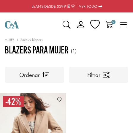
JEANS DESDE $299 👖💙 | VER TODO ⮕
0
MUJER
Sacos y blazers
BLAZERS PARA MUJER
(1)
Ordenar
Filtrar