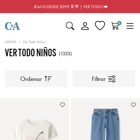
JEANS DESDE $299 👖💙 | VER TODO ⮕
0
NIÑOS
Ver Todo Niños
VER TODO NIÑOS
(1333)
Ordenar
Filtrar