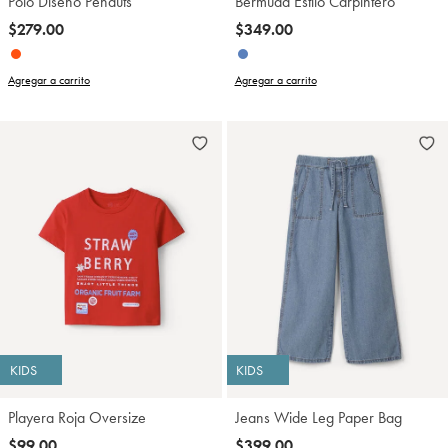
Polo Diseño Penauts
Bermuda Estilo Carpintero
$279.00
$349.00
Agregar a carrito
Agregar a carrito
KIDS
KIDS
Playera Roja Oversize
Jeans Wide Leg Paper Bag
$99.00
$399.00