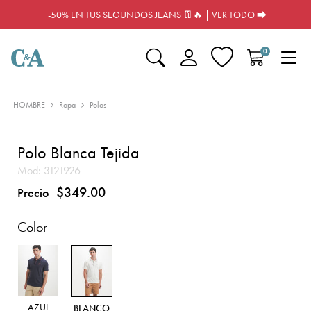
-50% EN TUS SEGUNDOS JEANS 👖🔥 | VER TODO ⮕
0
HOMBRE
Ropa
Polos
Polo Blanca Tejida
Mod:
3121926
$349.00
Precio
Color
AZUL
BLANCO