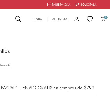
TARJETA C&A
SOLICÍTALA
0
TIENDAS
TARJETA C&A
illos
tar rating
ibir reseña
n del cliente
n PAYPAL* + ENVÍO GRATIS en compras de $799