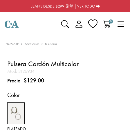
JEANS DESDE $299 👖💙 | VER TODO ⮕
0
HOMBRE
Accesorios
Bisutería
Pulsera Cordón Multicolor
Mod:
3126934
$129.00
Precio
Color
PLATEADO