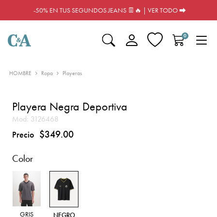
-50% EN TUS SEGUNDOS JEANS 👖🔥 | VER TODO ⮕
0
HOMBRE
Ropa
Playeras
Playera Negra Deportiva
Mod:
3126468
$349.00
Precio
Color
GRIS
NEGRO