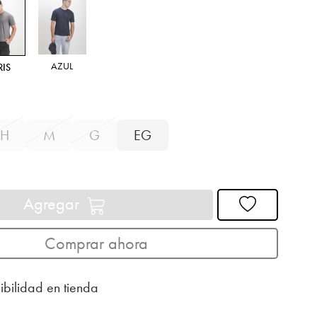
AZUL
RIS
H
M
G
EG
Agregar
Comprar ahora
ibilidad en tienda