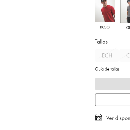
ROJO
G
Tallas
ECH
C
Guía de tallas
Ver dispon