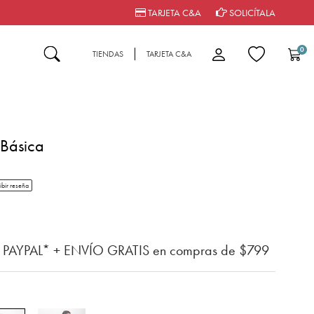
TARJETA C&A
SOLICÍTALA
0
TIENDAS
TARJETA C&A
 Básica
tar rating
ibir reseña
n del cliente
n PAYPAL* + ENVÍO GRATIS en compras de $799