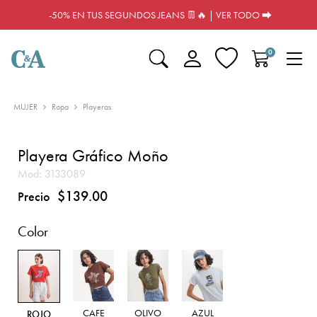
-50% EN TUS SEGUNDOS JEANS 👖🔥 | VER TODO ⮕
0
MUJER
Ropa
Playeras
Playera Gráfico Moño
Mod:
3133089
$139.00
Precio
Color
CAFE
OLIVO
AZUL
ROJO