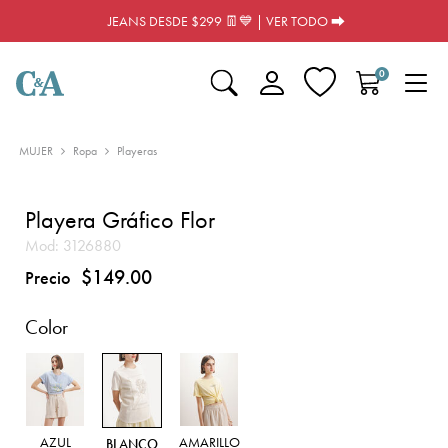
JEANS DESDE $299 👖💙 | VER TODO ⮕
0
MUJER
Ropa
Playeras
Playera Gráfico Flor
Mod:
3126880
$149.00
Precio
Color
AZUL
AMARILLO
BLANCO