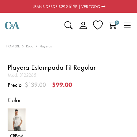
JEANS DESDE $299 👖💙 | VER TODO ⮕
0
HOMBRE
Ropa
Playeras
Playera Estampada Fit Regular
Mod:
3122265
Precio reducido de
a
$139.00
$99.00
Precio
Color
CREMA