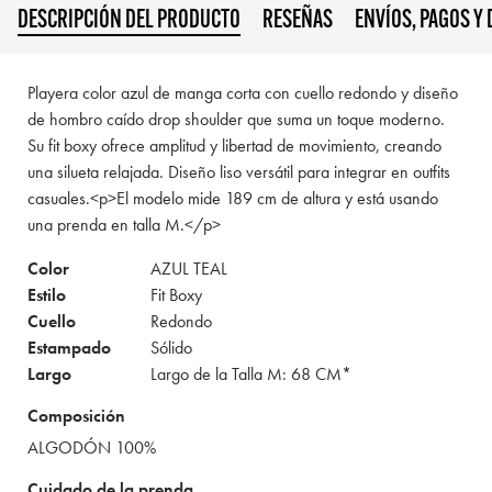
DESCRIPCIÓN DEL PRODUCTO
RESEÑAS
ENVÍOS, PAGOS Y
Playera color azul de manga corta con cuello redondo y diseño
de hombro caído drop shoulder que suma un toque moderno.
Su fit boxy ofrece amplitud y libertad de movimiento, creando
una silueta relajada. Diseño liso versátil para integrar en outfits
casuales.<p>El modelo mide 189 cm de altura y está usando
una prenda en talla M.</p>
Color
AZUL TEAL
Estilo
Fit Boxy
Cuello
Redondo
Estampado
Sólido
Largo
Largo de la Talla M: 68 CM*
Composición
ALGODÓN 100%
Cuidado de la prenda