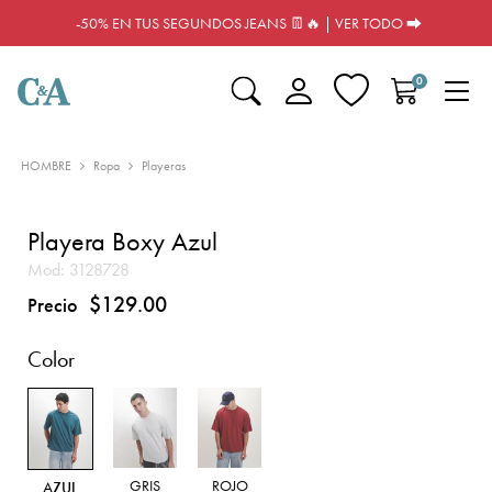
-50% EN TUS SEGUNDOS JEANS 👖🔥 | VER TODO ⮕
0
HOMBRE
Ropa
Playeras
Playera Boxy Azul
Mod:
3128728
$129.00
Precio
Color
GRIS
ROJO
AZUL