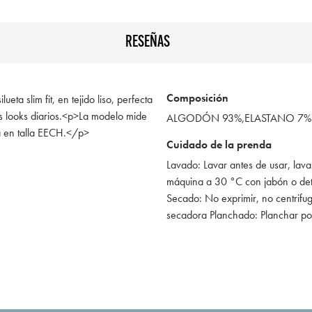
RESEÑAS
Composición
eta slim fit, en tejido liso, perfecta
us looks diarios.<p>La modelo mide
ALGODÓN 93%,ELASTANO 7%
a en talla EECH.</p>
Cuidado de la prenda
Lavado: Lavar antes de usar, lava
máquina a 30 °C con jabón o de
Secado: No exprimir, no centrifug
secadora Planchado: Planchar po