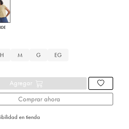
RDE
H
M
G
EG
Agregar
Comprar ahora
ibilidad en tienda