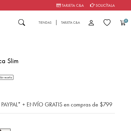
TARJETA C&A
SOLICÍTALA
0
TIENDAS
TARJETA C&A
ca Slim
tar rating
ibir reseña
n del cliente
n PAYPAL* + ENVÍO GRATIS en compras de $799