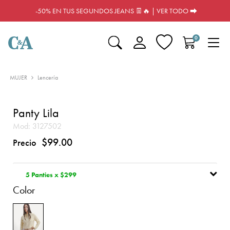
-50% EN TUS SEGUNDOS JEANS 👖🔥 | VER TODO ⮕
0
MUJER
Lencería
Panty Lila
Mod:
3127502
$99.00
Precio
5 Panties x $299
Color