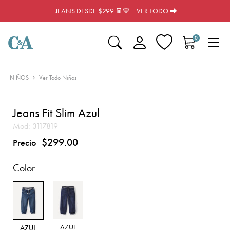
JEANS DESDE $299 👖💙 | VER TODO ⮕
0
NIÑOS
Ver Todo Niños
Jeans Fit Slim Azul
Mod:
3117819
$299.00
Precio
Color
AZUL
AZUL