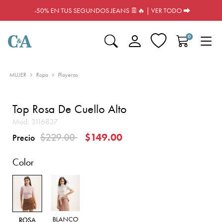
-50% EN TUS SEGUNDOS JEANS 👖🔥 | VER TODO ⮕
0
MUJER
Ropa
Playeras
Top Rosa De Cuello Alto
Mod:
3116837
Precio reducido de
a
$229.00
$149.00
Precio
Color
BLANCO
ROSA