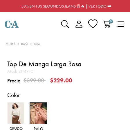
-50% EN TUS SEGUNDOS JEANS 👖🔥 | VER TODO ⮕
0
MUJER
Ropa
Tops
Top De Manga Larga Rosa
Mod:
3114710
Precio reducido de
a
$399.00
$229.00
Precio
Color
CRUDO
PALO