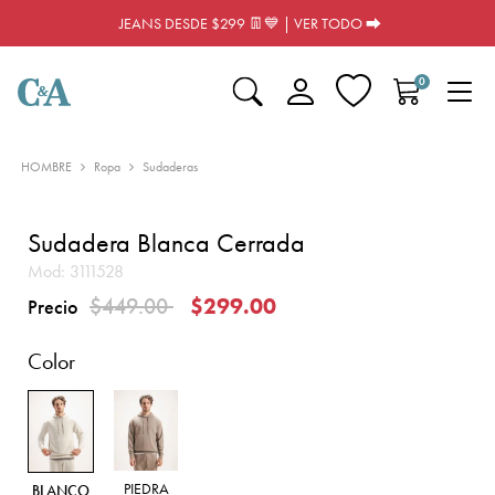
JEANS DESDE $299 👖💙 | VER TODO ⮕
0
HOMBRE
Ropa
Sudaderas
Sudadera Blanca Cerrada
Mod:
3111528
Precio reducido de
a
$449.00
$299.00
Precio
Color
PIEDRA
BLANCO