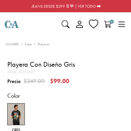
JEANS DESDE $299 👖💙 | VER TODO ⮕
0
HOMBRE
Ropa
Playeras
Playera Con Diseño Gris
Mod:
3091497
Precio reducido de
a
$349.00
$99.00
Precio
Color
GRIS