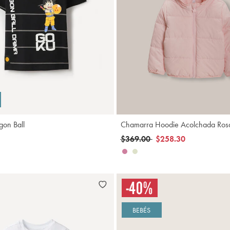
Agregar
A
gon Ball
Chamarra Hoodie Acolchada Ros
Precio reducido de
a
$369.00
$258.30
BEBÉS