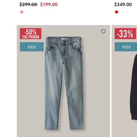
Precio reducido de
a
$299.00
$199.00
$349.00
KIDS
KIDS
Agregar