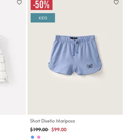
KIDS
gregar
Agregar
Short Diseño Mariposa
Precio reducido de
a
$199.00
$99.00