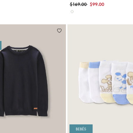
Precio reducido de
a
$169.00
$99.00
Agregar
A
BEBÉS