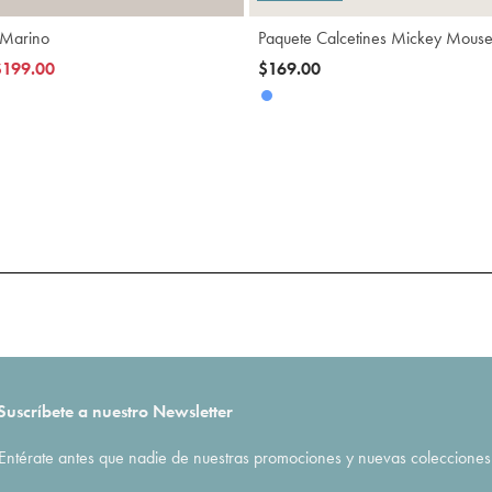
 Marino
Paquete Calcetines Mickey Mous
ucido de
$199.00
$169.00
Suscríbete a nuestro Newsletter
Entérate antes que nadie de nuestras promociones y nuevas colecciones