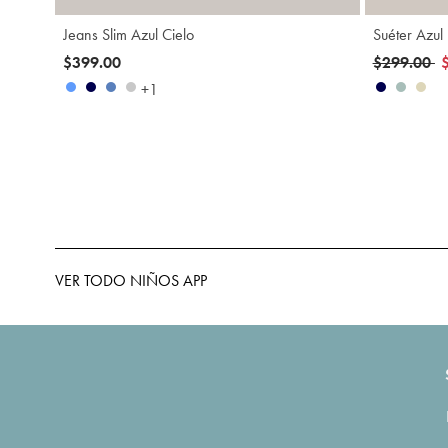
Jeans Slim Azul Cielo
Suéter Azul
Precio red
a
$399.00
$299.00
+1
VER TODO NIÑOS APP