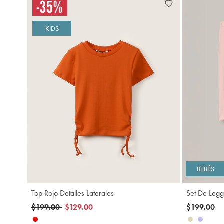
KIDS
Agregar
BEBÉS
Top Rojo Detalles Laterales
Set De Legg
Precio reducido de
a
$199.00
$129.00
$199.00