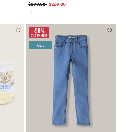
Precio reducido de
a
$399.00
$269.00
KIDS
gregar
Agregar