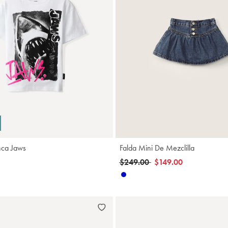
Agregar
A
nca Jaws
Falda Mini De Mezclilla
Precio reducido de
a
$249.00
$149.00