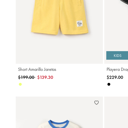
Agregar
KIDS
Short Amarillo Jaretas
Playera Dra
Precio reducido de
a
$199.00
$139.30
$229.00