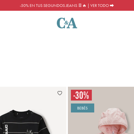
-50% EN TUS SEGUNDOS JEANS 👖🔥 | VER TODO ⮕
BEBÉS