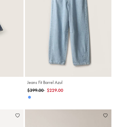
gregar
Agregar
Jeans Fit Barrel Azul
Precio reducido de
a
$399.00
$229.00