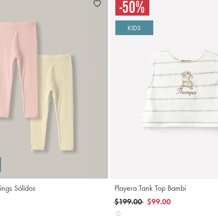
KIDS
Agregar
A
ings Sólidos
Playera Tank Top Bambi
Precio reducido de
a
$199.00
$99.00