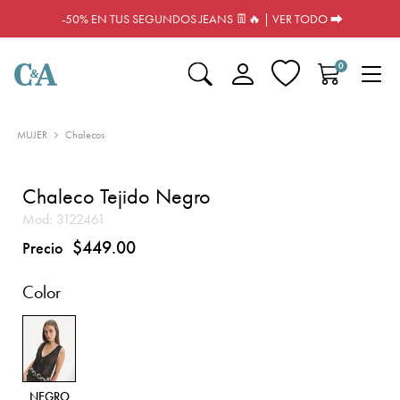
-50% EN TUS SEGUNDOS JEANS 👖🔥 | VER TODO ⮕
0
MUJER
Chalecos
Chaleco Tejido Negro
Mod:
3122461
$449.00
Precio
Color
NEGRO