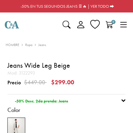
-50% EN TUS SEGUNDOS JEANS 👖🔥 | VER TODO ⮕
0
HOMBRE
Ropa
Jeans
Jeans Wide Leg Beige
Mod:
3122293
Precio reducido de
a
$449.00
$299.00
Precio
-50% Desc. 2da prenda: Jeans
Color