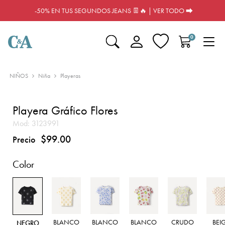
-50% EN TUS SEGUNDOS JEANS 👖🔥 | VER TODO ⮕
0
NIÑOS
Niña
Playeras
Playera Gráfico Flores
Mod:
3123991
$99.00
Precio
Color
BLANCO
BLANCO
BLANCO
CRUDO
BEI
NEGRO