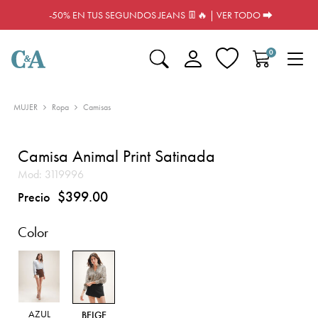
-50% EN TUS SEGUNDOS JEANS 👖🔥 | VER TODO ⮕
0
MUJER
Ropa
Camisas
Camisa Animal Print Satinada
Mod:
3119996
$399.00
Precio
Color
AZUL
BEIGE