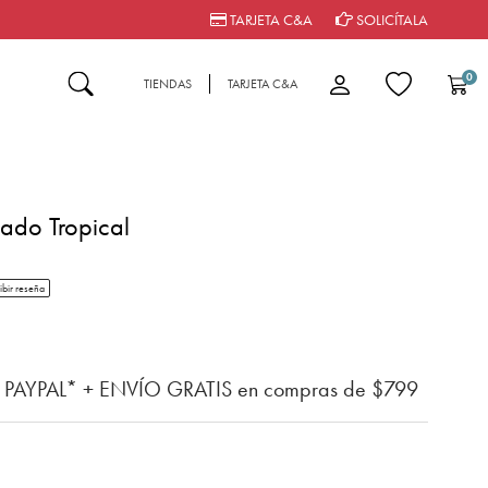
TARJETA C&A
SOLICÍTALA
0
TIENDAS
TARJETA C&A
ado Tropical
tar rating
ibir reseña
n del cliente
n PAYPAL* + ENVÍO GRATIS en compras de $799