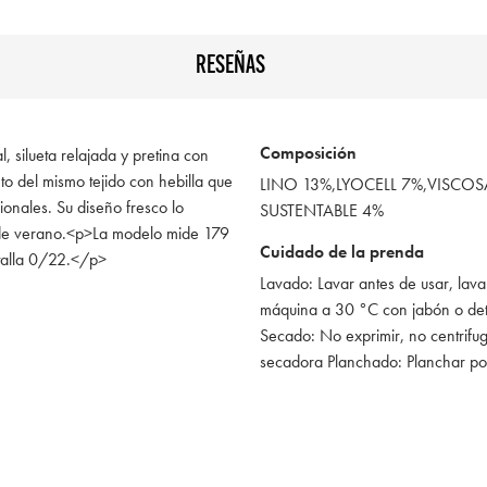
RESEÑAS
Composición
, silueta relajada y pretina con
to del mismo tejido con hebilla que
LINO 13%,LYOCELL 7%,VISC
ionales. Su diseño fresco lo
SUSTENTABLE 4%
s de verano.<p>La modelo mide 179
Cuidado de la prenda
talla 0/22.</p>
Lavado: Lavar antes de usar, lava
máquina a 30 °C con jabón o de
Secado: No exprimir, no centrifug
secadora Planchado: Planchar po