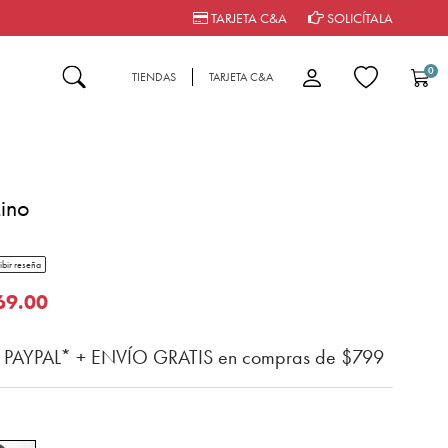
TARJETA C&A
SOLICÍTALA
0
TIENDAS
TARJETA C&A
Lino
tar rating
ibir reseña
del cliente
o de
69.00
n PAYPAL* + ENVÍO GRATIS en compras de $799