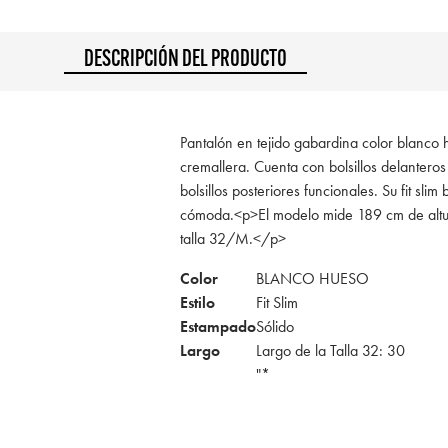
DESCRIPCIÓN DEL PRODUCTO
Pantalón en tejido gabardina color blanco h
cremallera. Cuenta con bolsillos delanteros 
bolsillos posteriores funcionales. Su fit slim
cómoda.<p>El modelo mide 189 cm de altu
talla 32/M.</p>
Color
BLANCO HUESO
Estilo
Fit Slim
Estampado
Sólido
Largo
Largo de la Talla 32: 30
"*