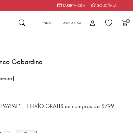
TARJETA C&A
SOLICÍTALA
0
TIENDAS
TARJETA C&A
anco Gabardina
tar rating
ibir reseña
n del cliente
n PAYPAL* + ENVÍO GRATIS en compras de $799