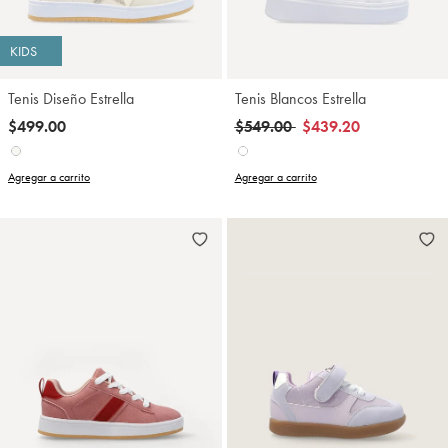
KIDS
Tenis Diseño Estrella
Tenis Blancos Estrella
Precio reducido de
a
$499.00
$549.00
$439.20
Agregar a carrito
Agregar a carrito