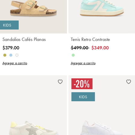
KIDS
Sandalias Cafés Planas
Tenis Retro Contraste
Precio reducido de
a
$379.00
$499.00
$349.00
Agregar a carrito
Agregar a carrito
KIDS