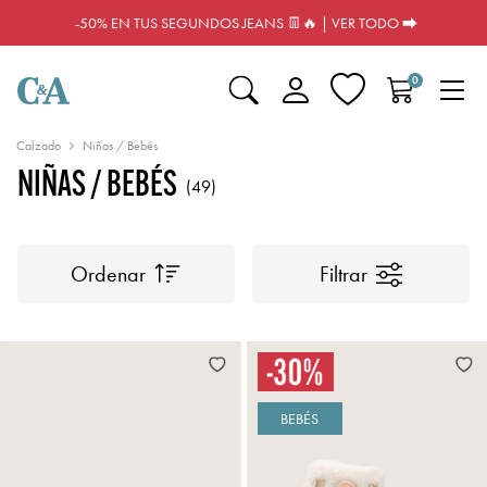
-50% EN TUS SEGUNDOS JEANS 👖🔥 | VER TODO ⮕
0
Calzado
Niñas / Bebés
NIÑAS / BEBÉS
(49)
Ordenar
Filtrar
BEBÉS