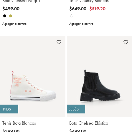
Bota Chelsea Negra
Tenis Chunky Blancos
Precio reducido de
a
$499.00
$649.00
$519.20
Agregar a carrito
Agregar a carrito
KIDS
BEBÉS
Tenis Bota Blancos
Bota Chelsea Elástico
$399.00
$499.00