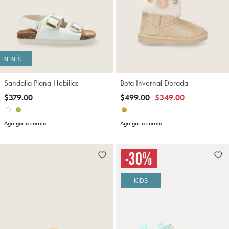
BEBÉS
Sandalia Plana Hebillas
Bota Invernal Dorada
Precio reducido de
a
$379.00
$499.00
$349.00
Agregar a carrito
Agregar a carrito
KIDS