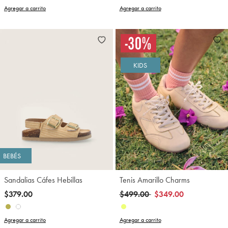
Agregar a carrito
Agregar a carrito
KIDS
BEBÉS
Sandalias Cáfes Hebillas
Tenis Amarillo Charms
Precio reducido de
a
$379.00
$499.00
$349.00
Agregar a carrito
Agregar a carrito