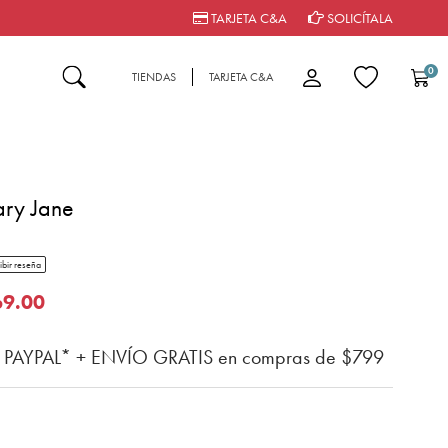
TARJETA C&A
SOLICÍTALA
0
TIENDAS
TARJETA C&A
ary Jane
tar rating
ibir reseña
n del cliente
o de
69.00
n PAYPAL* + ENVÍO GRATIS en compras de $799