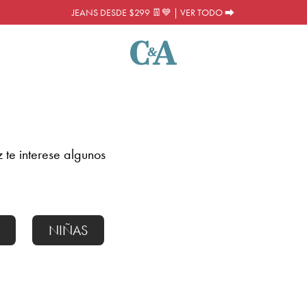
JEANS DESDE $299 👖💙 | VER TODO ⮕
ez te interese algunos
NIÑAS