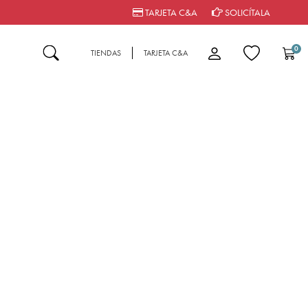
TARJETA C&A
SOLICÍTALA
0
TIENDAS
TARJETA C&A