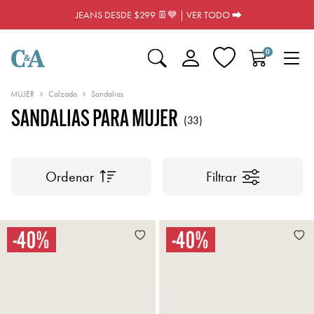
JEANS DESDE $299 👖💙 | VER TODO ⮕
0
MUJER
Calzado
Sandalias
SANDALIAS PARA MUJER
(33)
Ordenar
Filtrar