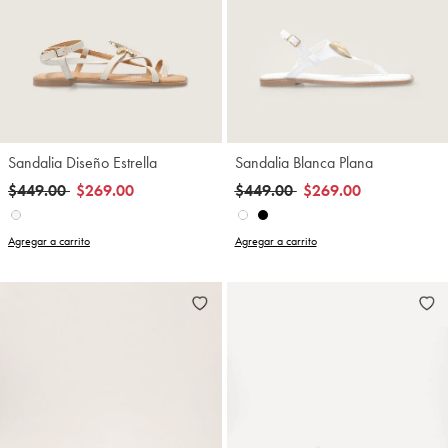
Sandalia Diseño Estrella
Sandalia Blanca Plana
Precio reducido de
a
Precio reducido de
a
$449.00
$269.00
$449.00
$269.00
Agregar a carrito
Agregar a carrito