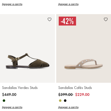
Agregar a carrito
Agregar a carrito
Sandalias Verdes Studs
Sandalias Cafés Studs
Precio reducido de
a
$449.00
$399.00
$229.00
Agregar a carrito
Agregar a carrito