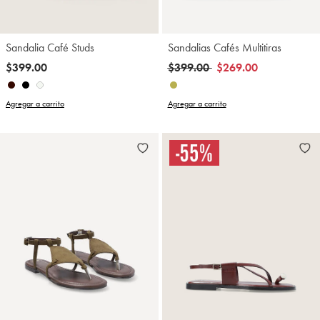
Sandalia Café Studs
Sandalias Cafés Multitiras
Precio reducido de
a
$399.00
$399.00
$269.00
Agregar a carrito
Agregar a carrito