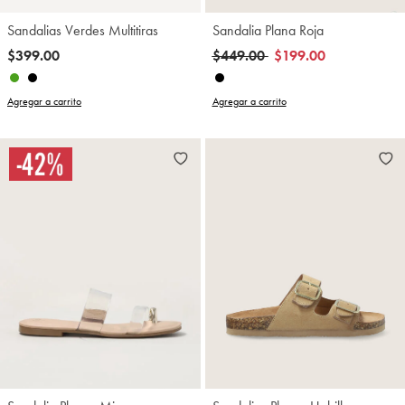
Sandalias Verdes Multitiras
Sandalia Plana Roja
Precio reducido de
a
$399.00
$449.00
$199.00
Agregar a carrito
Agregar a carrito