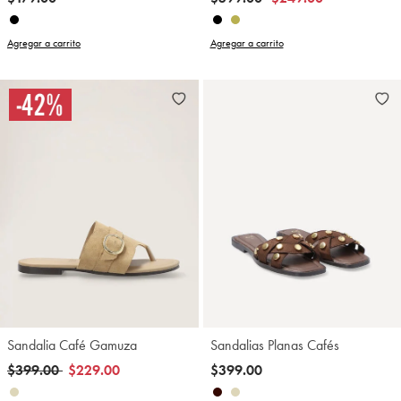
Agregar a carrito
Agregar a carrito
Sandalia Café Gamuza
Sandalias Planas Cafés
Precio reducido de
a
$399.00
$229.00
$399.00