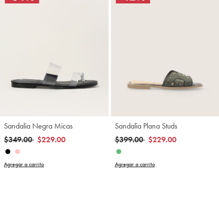
Sandalia Negra Micas
Sandalia Plana Studs
Precio reducido de
a
Precio reducido de
a
$349.00
$229.00
$399.00
$229.00
Agregar a carrito
Agregar a carrito