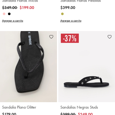
Sandalia Planas Micas
Sandalias Planas Hebillas
Precio reducido de
a
$349.00
$199.00
$399.00
Agregar a carrito
Agregar a carrito
Sandalia Plana Glitter
Sandalias Negras Studs
Precio reducido de
a
$179.00
$399.00
$249.00