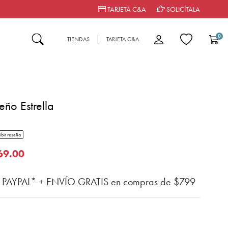
TARJETA C&A
SOLICÍTALA
0
TIENDAS
TARJETA C&A
eño Estrella
tar rating
ibir reseña
del cliente
o de
69.00
n PAYPAL* + ENVÍO GRATIS en compras de $799