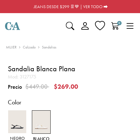
JEANS DESDE $299 👖💙 | VER TODO ⮕
0
MUJER
Calzado
Sandalias
Sandalia Blanca Plana
Mod:
3127175
Precio reducido de
a
$449.00
$269.00
Precio
Color
NEGRO
BLANCO