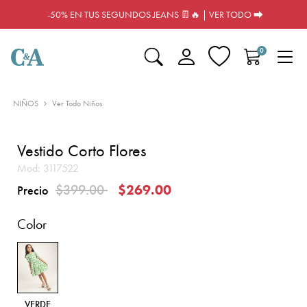
-50% EN TUS SEGUNDOS JEANS 👖🔥 | VER TODO ⮕
0
NIÑOS
Ver Todo Niños
Vestido Corto Flores
Mod:
3117522
Precio reducido de
a
$399.00
$269.00
Precio
Color
VERDE