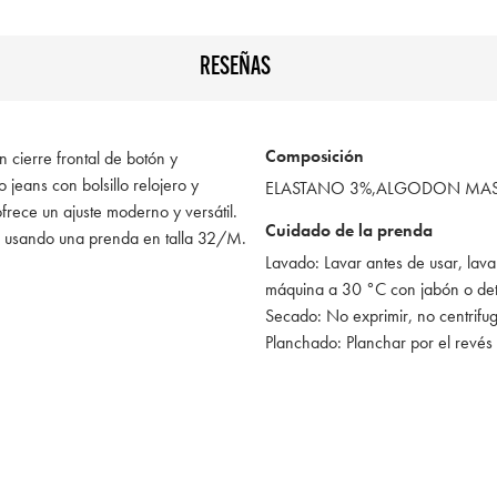
RESEÑAS
Composición
n cierre frontal de botón y
o jeans con bolsillo relojero y
ELASTANO 3%,ALGODON MAS 
 ofrece un ajuste moderno y versátil.
Cuidado de la prenda
á usando una prenda en talla 32/M.
Lavado: Lavar antes de usar, lava
máquina a 30 °C con jabón o de
Secado: No exprimir, no centrifu
Planchado: Planchar por el revés