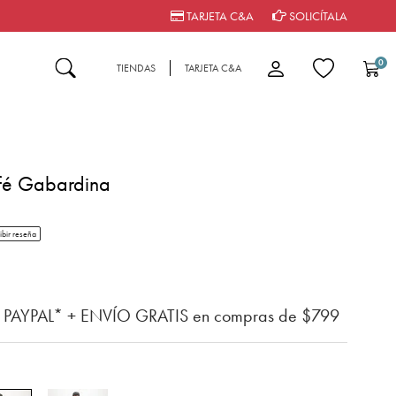
TARJETA C&A
SOLICÍTALA
0
TIENDAS
TARJETA C&A
fé Gabardina
tar rating
ibir reseña
del cliente
n PAYPAL* + ENVÍO GRATIS en compras de $799