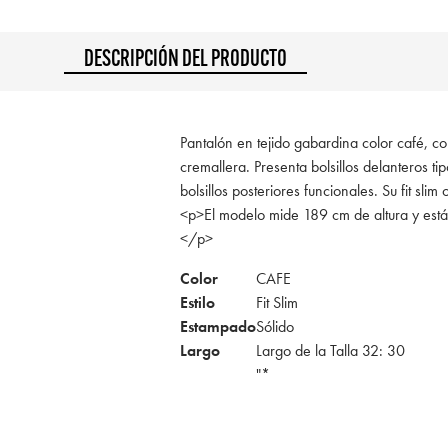
DESCRIPCIÓN DEL PRODUCTO
Pantalón en tejido gabardina color café, co
cremallera. Presenta bolsillos delanteros tip
bolsillos posteriores funcionales. Su fit slim
<p>El modelo mide 189 cm de altura y est
</p>
Color
CAFE
Estilo
Fit Slim
Estampado
Sólido
Largo
Largo de la Talla 32: 30
"*