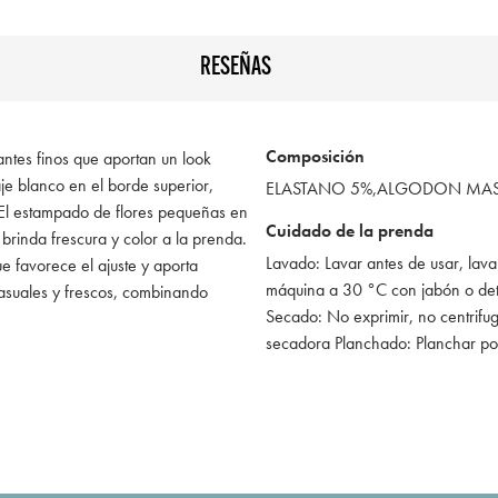
RESEÑAS
Composición
rantes finos que aportan un look
je blanco en el borde superior,
ELASTANO 5%,ALGODON MAS 
 El estampado de flores pequeñas en
Cuidado de la prenda
brinda frescura y color a la prenda.
Lavado: Lavar antes de usar, lava
ue favorece el ajuste y aporta
máquina a 30 °C con jabón o de
asuales y frescos, combinando
Secado: No exprimir, no centrifug
secadora Planchado: Planchar po