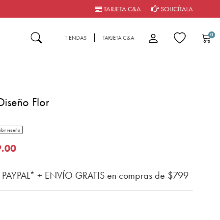
TARJETA C&A
SOLICÍTALA
0
TIENDAS
TARJETA C&A
Diseño Flor
tar rating
ibir reseña
n del cliente
o de
.00
n PAYPAL* + ENVÍO GRATIS en compras de $799