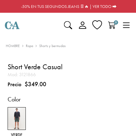
-50% EN TUS SEGUNDOS JEANS 👖🔥 | VER TODO ⮕
0
HOMBRE
Ropa
Shorts y bermudas
Short Verde Casual
Mod:
3121866
$349.00
Precio
Color
VERDE