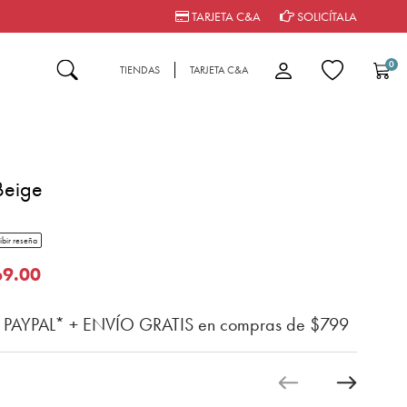
TARJETA C&A
SOLICÍTALA
0
TIENDAS
TARJETA C&A
Beige
tar rating
ibir reseña
n del cliente
o de
69.00
n PAYPAL* + ENVÍO GRATIS en compras de $799