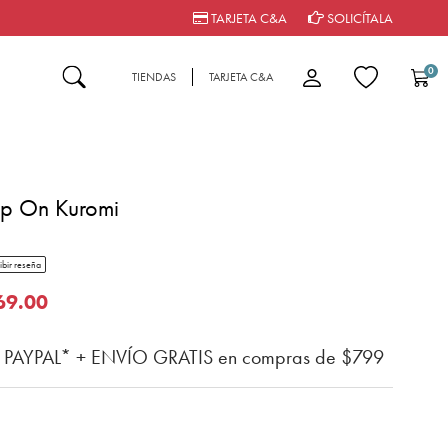
TARJETA C&A
SOLICÍTALA
0
TIENDAS
TARJETA C&A
ip On Kuromi
tar rating
ibir reseña
del cliente
o de
69.00
n PAYPAL* + ENVÍO GRATIS en compras de $799