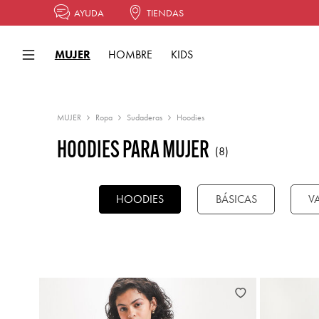
AYUDA
TIENDAS
MUJER
HOMBRE
KIDS
MUJER
Ropa
Sudaderas
Hoodies
HOODIES PARA MUJER
(8)
HOODIES
BÁSICAS
V