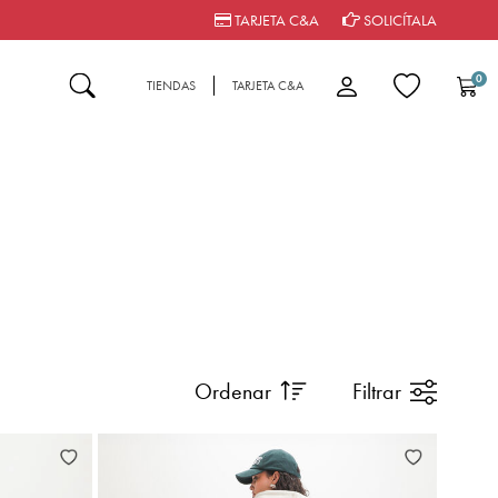
TARJETA C&A
SOLICÍTALA
0
TIENDAS
TARJETA C&A
Ordenar
Filtrar