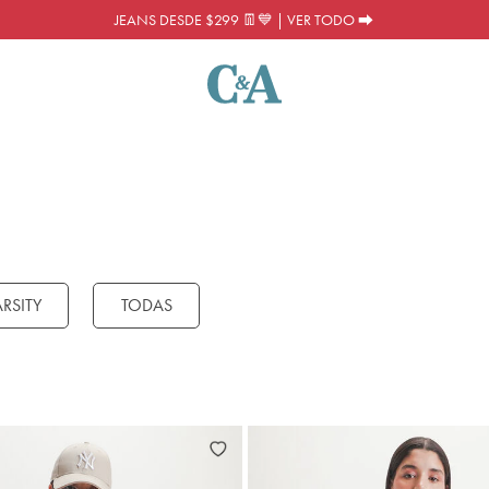
JEANS DESDE $299 👖💙 | VER TODO ⮕
ARSITY
TODAS