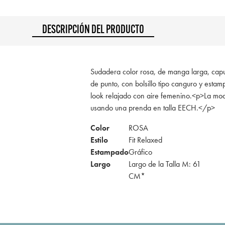
DESCRIPCIÓN DEL PRODUCTO
Sudadera color rosa, de manga larga, capuch
de punto, con bolsillo tipo canguro y estamp
look relajado con aire femenino.<p>La mod
usando una prenda en talla EECH.</p>
Color
ROSA
Estilo
Fit Relaxed
Estampado
Gráfico
Largo
Largo de la Talla M: 61
CM*