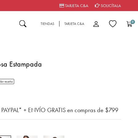
TARJETA C&A
SOLICÍTALA
0
TIENDAS
TARJETA C&A
osa Estampada
tar rating
ibir reseña
n del cliente
n PAYPAL* + ENVÍO GRATIS en compras de $799