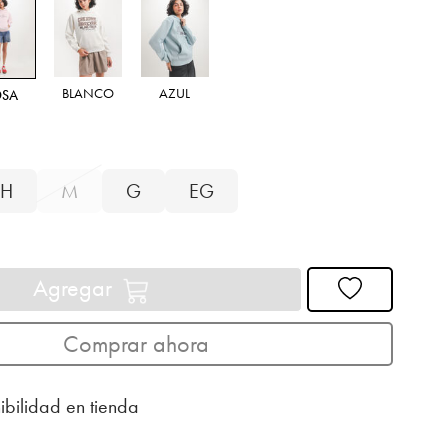
BLANCO
AZUL
OSA
H
M
G
EG
Agregar
Comprar ahora
ibilidad en tienda