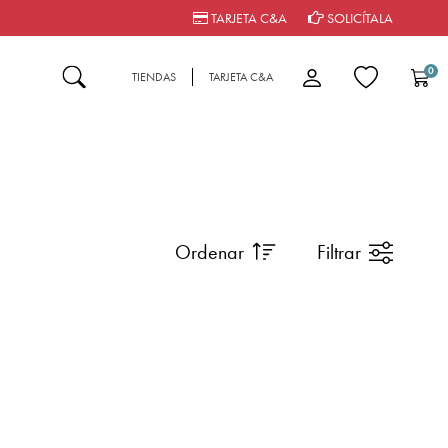
TARJETA C&A
SOLICÍTALA
0
TIENDAS
TARJETA C&A
Ordenar
Filtrar