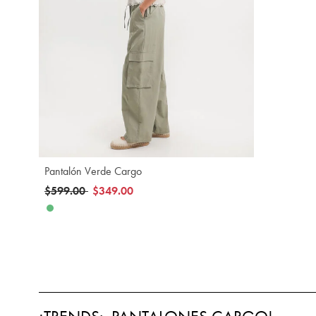
Agregar
Pantalón Verde Cargo
Precio reducido de
a
$599.00
$349.00