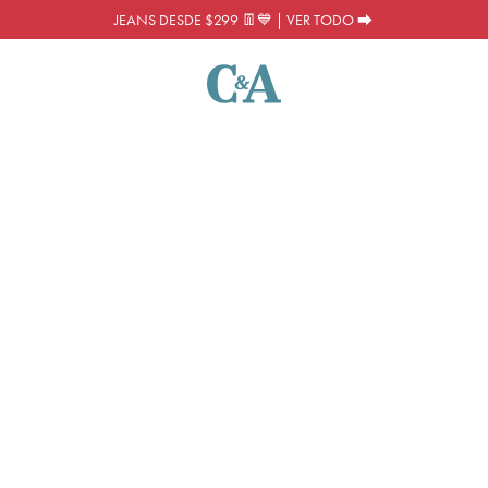
JEANS DESDE $299 👖💙 | VER TODO ⮕