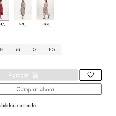
AZUL
BEIGE
OSA
H
M
G
EG
Agregar
Comprar ahora
ibilidad en tienda