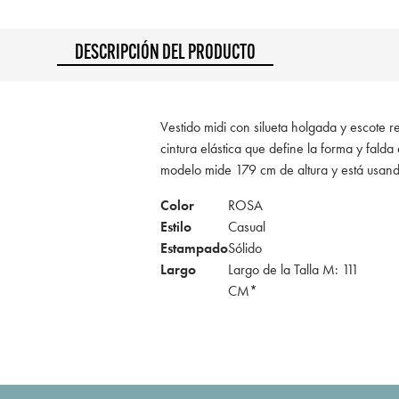
DESCRIPCIÓN DEL PRODUCTO
Vestido midi con silueta holgada y escote r
cintura elástica que define la forma y fald
modelo mide 179 cm de altura y está usan
Color
ROSA
Estilo
Casual
Estampado
Sólido
Largo
Largo de la Talla M: 111
CM*