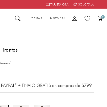
TARJETA C&A
SOLICÍTALA
0
TIENDAS
TARJETA C&A
Tirantes
tar rating
ibir reseña
n del cliente
n PAYPAL* + ENVÍO GRATIS en compras de $799