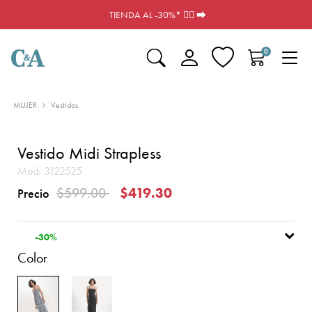
TIENDA AL -30%* ❤️‍🔥 ⮕
0
MUJER
Vestidos
Vestido Midi Strapless
Mod:
3122525
Precio reducido de
a
$599.00
$419.30
Precio
-30%
Color