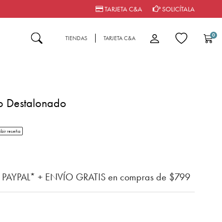
TARJETA C&A
SOLICÍTALA
0
TIENDAS
TARJETA C&A
o Destalonado
tar rating
ibir reseña
n del cliente
n PAYPAL* + ENVÍO GRATIS en compras de $799